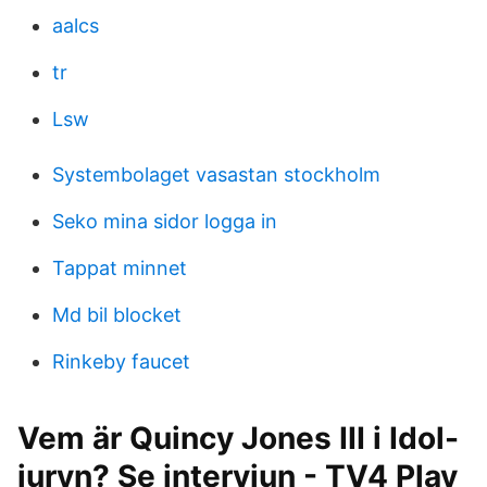
aalcs
tr
Lsw
Systembolaget vasastan stockholm
Seko mina sidor logga in
Tappat minnet
Md bil blocket
Rinkeby faucet
Vem är Quincy Jones III i Idol-
juryn? Se intervjun - TV4 Play