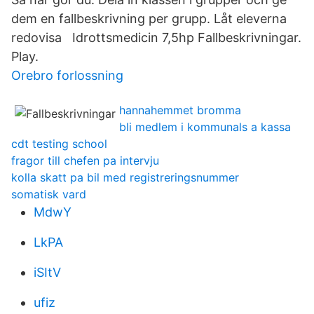
dem en fallbeskrivning per grupp. Låt eleverna
redovisa Idrottsmedicin 7,5hp Fallbeskrivningar.
Play.
Orebro forlossning
hannahemmet bromma
bli medlem i kommunals a kassa
cdt testing school
fragor till chefen pa intervju
kolla skatt pa bil med registreringsnummer
somatisk vard
MdwY
LkPA
iSItV
ufiz