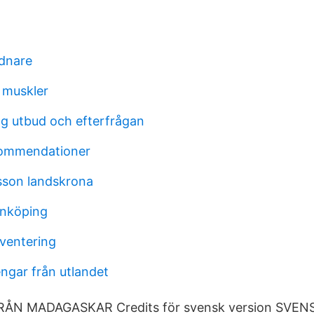
dnare
 muskler
ng utbud och efterfrågan
kommendationer
sson landskrona
linköping
ventering
ngar från utlandet
ÅN MADAGASKAR Credits för svensk version SVEN