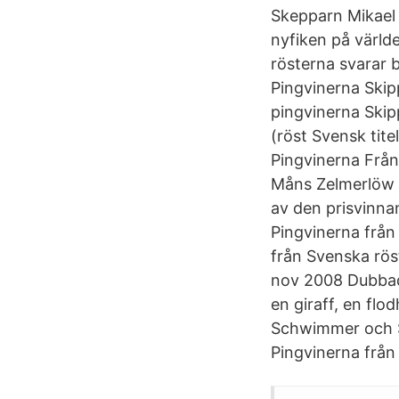
Skepparn Mikael
nyfiken på värld
rösterna svarar 
Pingvinerna Skip
pingvinerna Skipp
(röst Svensk tit
Pingvinerna Från
Måns Zelmerlöw 
av den prisvinn
Pingvinerna från
från Svenska rös
nov 2008 Dubbad 
en giraff, en flo
Schwimmer och Sa
Pingvinerna från 