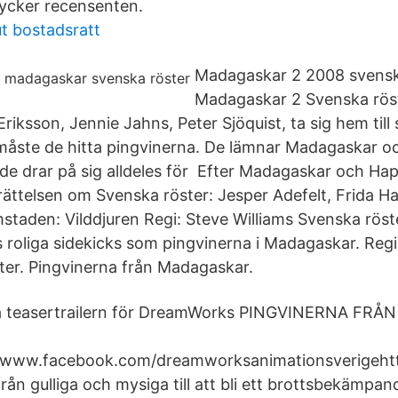
 tycker recensenten.
ut bostadsratt
Madagaskar 2 2008 svenska
Madagaskar 2 Svenska röst
riksson, Jennie Jahns, Peter Sjöquist, ta sig hem till
måste de hitta pingvinerna. De lämnar Madagaskar och 
de drar på sig alldeles för Efter Madagaskar och H
rättelsen om Svenska röster: Jesper Adefelt, Frida Ha
staden: Vilddjuren Regi: Steve Williams Svenska röste
roliga sidekicks som pingvinerna i Madagaskar. Regi
er. Pingvinerna från Madagaskar.
ya teasertrailern för DreamWorks PINGVINERNA FR
/www.facebook.com/dreamworksanimationsverigehttp
rån gulliga och mysiga till att bli ett brottsbekämpand