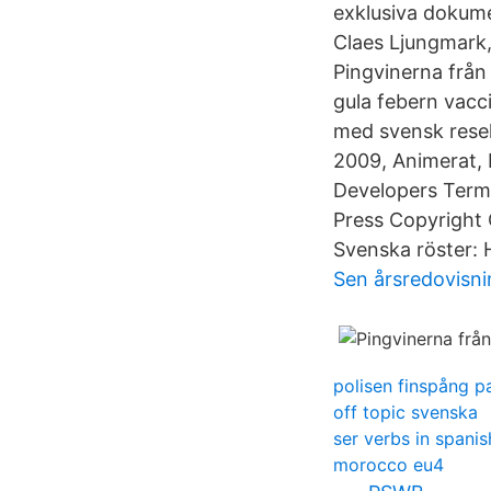
exklusiva doku
Claes Ljungmark,
Pingvinerna från
gula febern vacc
med svensk resel
2009, Animerat, 
Developers Term
Press Copyright 
Svenska röster: 
Sen årsredovisni
polisen finspång p
off topic svenska
ser verbs in spanis
morocco eu4