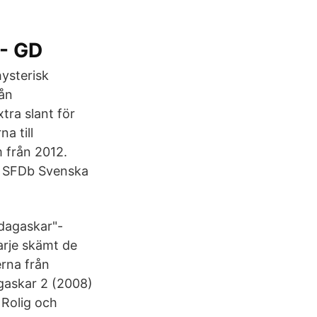
 - GD
 hysterisk
rån
tra slant för
a till
 från 2012.
b SFDb Svenska
adagaskar"-
arje skämt de
erna från
gaskar 2 (2008)
 Rolig och