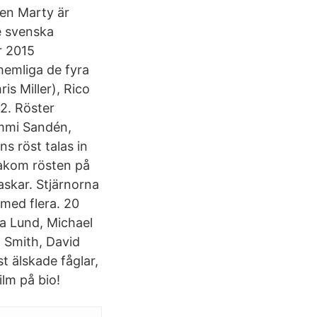
en Marty är
e svenska
r 2015
hemliga de fyra
is Miller), Rico
2. Röster
immi Sandén,
 röst talas in
akom rösten på
skar. Stjärnorna
med flera. 20
na Lund, Michael
t Smith, David
 älskade fåglar,
ilm på bio!