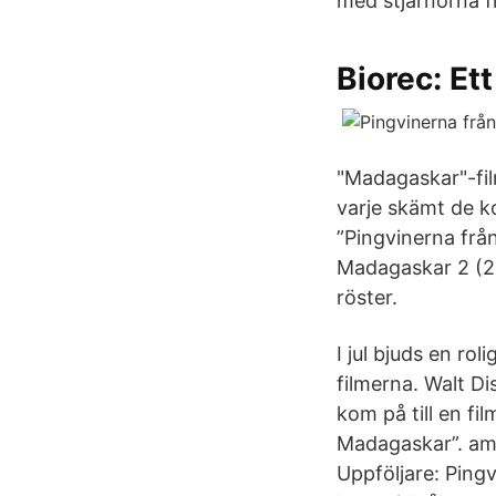
med stjärnorna f
Biorec: Ett
"Madagaskar"-fil
varje skämt de ko
”Pingvinerna frå
Madagaskar 2 (2
röster.
I jul bjuds en ro
filmerna. Walt Di
kom på till en fi
Madagaskar”. am
Uppföljare: Ping