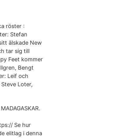
 röster :
er: Stefan
 sitt älskade New
tar sig till
appy Feet kommer
llgren, Bengt
r: Leif och
 Steve Loter,
ÅN MADAGASKAR.
s:// Se hur
e elitlag i denna