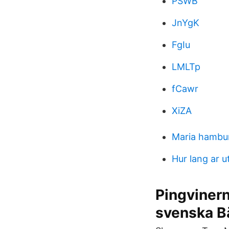
PSWB
JnYgK
FgIu
LMLTp
fCawr
XiZA
Maria hambu
Hur lang ar ut
Pingvinern
svenska B