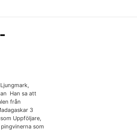
-
 Ljungmark,
han Han sa att
len från
Madagaskar 3
 som Uppföljare,
t pingvinerna som