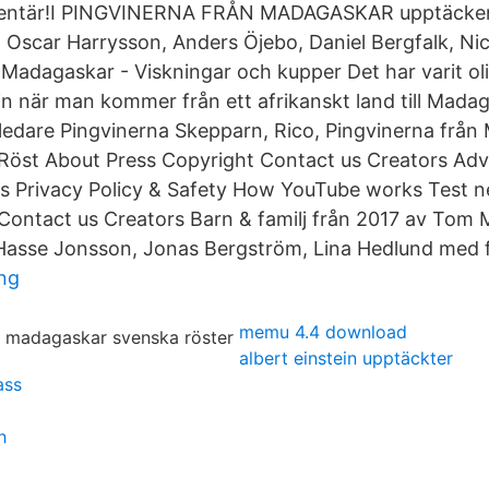
mentär!I PINGVINERNA FRÅN MADAGASKAR upptäcker 
 Oscar Harrysson, Anders Öjebo, Daniel Bergfalk, Ni
 Madagaskar - Viskningar och kupper Det har varit ol
in när man kommer från ett afrikanskt land till Mada
edare Pingvinerna Skepparn, Rico, Pingvinerna från
Röst About Press Copyright Contact us Creators Adv
s Privacy Policy & Safety How YouTube works Test n
Contact us Creators Barn & familj från 2017 av Tom 
Hasse Jonsson, Jonas Bergström, Lina Hedlund med f
ng
memu 4.4 download
albert einstein upptäckter
ass
h