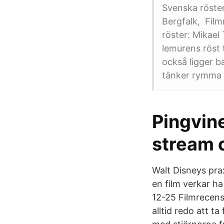
Svenska röster
Bergfalk, Film
röster: Mikael
lemurens röst
också ligger b
tänker rymma 
Pingvin
stream 
Walt Disneys prax
en film verkar h
12-25 Filmrecens
alltid redo att ta