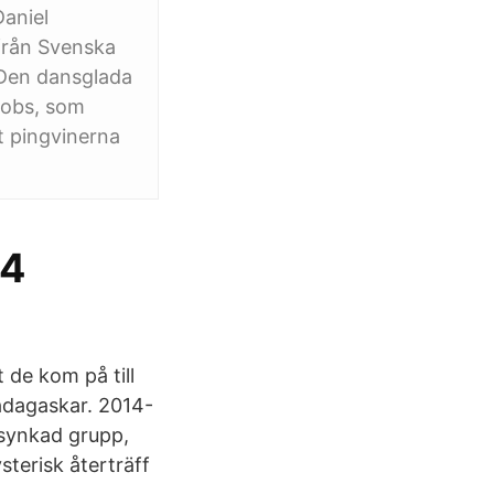
aniel
från Svenska
 Den dansglada
cobs, som
t pingvinerna
14
 de kom på till
Madagaskar. 2014-
 synkad grupp,
ysterisk återträff