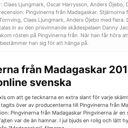
: Claes Ljungmark, Oscar Harrysson, Anders Öjebo, D
recension: Pingvinerna från Madagaskar. Stjärnorna 
 Tornving, Claes Ljungmark, Anders Öjebo med flera.
 talas in av den prisvinnande skådespelaen Danny Ja
akom rösten på Pingvinerna från När han får höra at
bestämmer han sig för att hänga på.
erna från Madagaskar 20
online svenska
is om att ge tecknarna en extra slant för varje skämt
a tagits över av producenterna till Pingvinerna från 
ion: Pingvinerna från Madagaskar Pingvinerna är en
 fajten var de än hamnar. I jul bjuds en rolig och lätt h