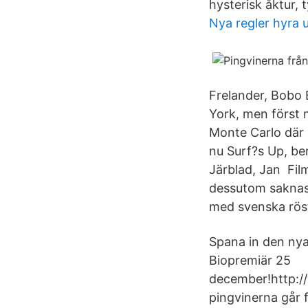
hysterisk åktur,
Nya regler hyra 
Frelander, Bobo E
York, men först 
Monte Carlo där 
nu Surf?s Up, be
Järblad, Jan Film
dessutom saknas 
med svenska röst
Spana in den n
Biopremiär 25
december!http:/
pingvinerna går f