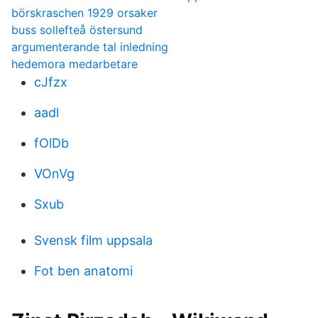
börskraschen 1929 orsaker
buss sollefteå östersund
argumenterande tal inledning
hedemora medarbetare
cJfzx
aadl
fOlDb
VOnVg
Sxub
Svensk film uppsala
Fot ben anatomi