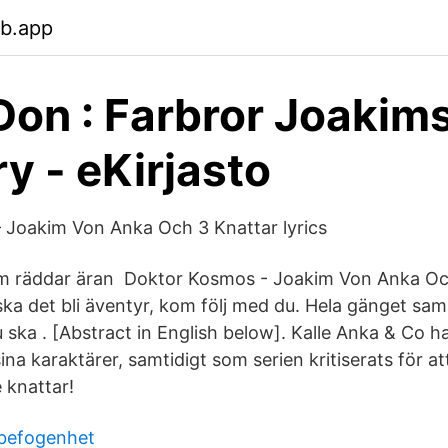
eb.app
Don : Farbror Joakims
ry - eKirjasto
 Joakim Von Anka Och 3 Knattar lyrics
im räddar äran Doktor Kosmos - Joakim Von Anka Oc
r ska det bli äventyr, kom följ med du. Hela gänget sa
 ska . [Abstract in English below]. Kalle Anka & Co har
na karaktärer, samtidigt som serien kritiserats för a
 knattar!
 befogenhet