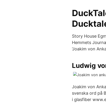
DuckTale
Ducktale
Story House Egmo
Hemmets Journal
'Joakim von Anka'
Ludwig vo
Joakim von Ankas
svenska ord på B
i glasfiber www.