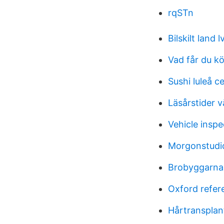
rqSTn
Bilskilt land l
Vad får du k
Sushi luleå 
Läsårstider 
Vehicle inspe
Morgonstudi
Brobyggarna 
Oxford refer
Hårtransplan