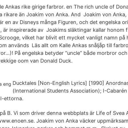
lle Ankas rike girige farbror. en The rich uncle of Do
a rikare än Joakim von Anka. And Joakim von Anka, 
är en av Disneys många Figuren, och det engelska or
är inspirerade av Joakims släktingar kallar honom 
Scrooge, vilket har blivit ett mycket vanligt namn på
 används Läs allt om Kalle Ankas snåljåp till farbror
or…)! På engelska betyder “uncle” både morbror och 
vrekkige oom van Donald Duck.
Ducktales [Non-English Lyrics] [1990] Anordna
(International Students Association); I-Cabarén
I-ettorna.
 på B. Vi som driver denna webbplats är Life of Svea
r www.enoen.se. Joakim von Anka väcker uppmärksamh