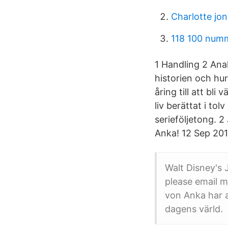
Charlotte jo
118 100 num
1 Handling 2 Anal
historien och hu
åring till att b
liv berättat i to
serieföljetong. 
Anka! 12 Sep 201
Walt Disney's 
please email m
von Anka har a
dagens värld.