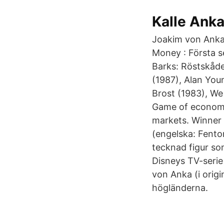
Kalle Ank
Joakim von Anka
Money : Första se
Barks: Röstskåde
(1987), Alan Yo
Brost (1983), We 
Game of economic
markets. Winner i
(engelska: Fento
tecknad figur so
Disneys TV-serie
von Anka (i origi
högländerna.