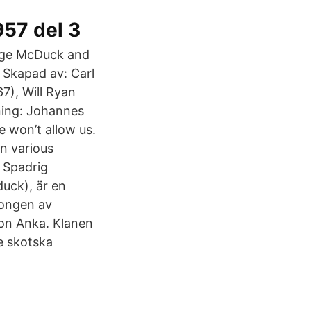
957 del 3
ooge McDuck and
: Skapad av: Carl
7), Will Ryan
ning: Johannes
e won’t allow us.
n various
n Spadrig
uck), är en
songen av
von Anka. Klanen
de skotska