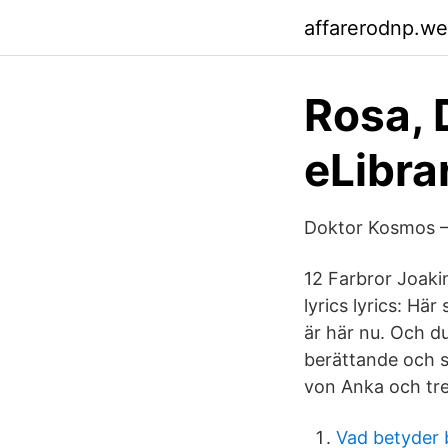
affarerodnp.w
Rosa, 
eLibra
Doktor Kosmos –
12 Farbror Joak
lyrics lyrics: Hä
är här nu. Och du
berättande och si
von Anka och tre
Vad betyder