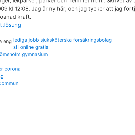
anger, lekparker, parker och hemmet m.m.. Skrivet a
09 kl 12:08. Jag är ny här, och jag tycker att jag fört
oanad kraft.
ttlösung
lediga jobb sjuksköterska försäkringsbolag
sfi online gratis
trömsholm gymnasium
er corona
ng
a kommun