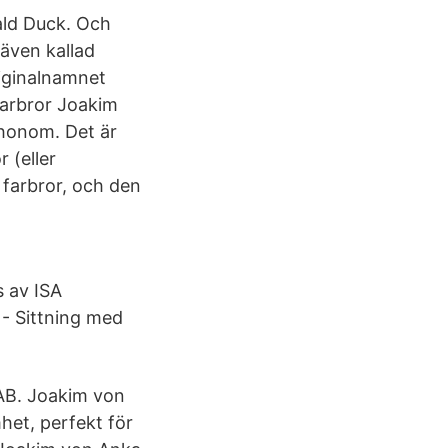
nald Duck. Och
även kallad
iginalnamnet
farbror Joakim
 honom. Det är
 (eller
farbror, och den
s av ISA
 - Sittning med
 AB. Joakim von
et, perfekt för