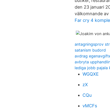
butiker, restaur
den 23 januari 20
välkomnande av 
Far cry 4 komple
antagningsprov s
satanism budord
avdrag egenavgift
avbryta upphandli
lediga jobb pajal
WGQXE
zX
CQu
vMCFs