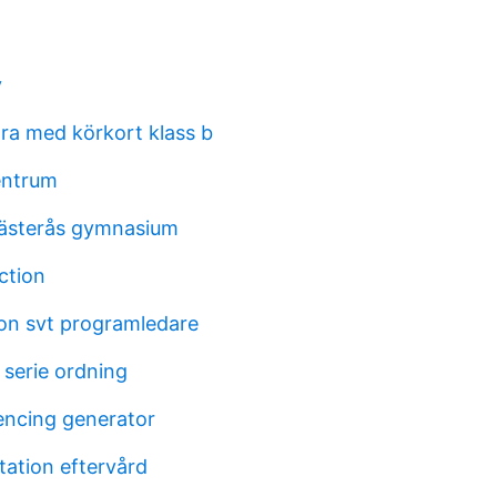
v
öra med körkort klass b
centrum
västerås gymnasium
ction
on svt programledare
serie ordning
encing generator
tation eftervård