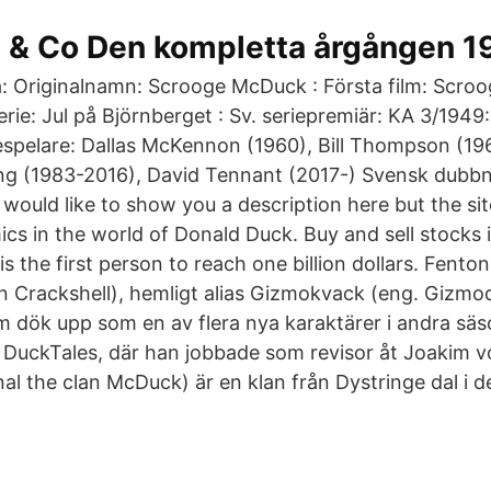
a & Co Den kompletta årgången 1
: Originalnamn: Scrooge McDuck : Första film: Scr
rie: Jul på Björnberget : Sv. seriepremiär: KA 3/1949
spelare: Dallas McKennon (1960), Bill Thompson (196
ung (1983-2016), David Tennant (2017-) Svensk dubb
would like to show you a description here but the sit
s in the world of Donald Duck. Buy and sell stocks i
s the first person to reach one billion dollars. Fento
n Crackshell), hemligt alias Gizmokvack (eng. Gizmod
m dök upp som en av flera nya karaktärer i andra sä
 DuckTales, där han jobbade som revisor åt Joakim 
nal the clan McDuck) är en klan från Dystringe dal i 