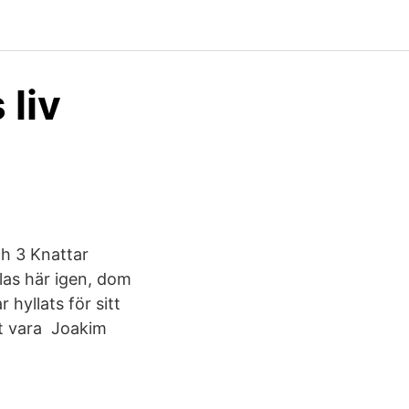
 liv
h 3 Knattar
mlas här igen, dom
 hyllats för sitt
tt vara Joakim