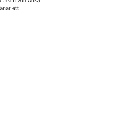
v Joakim von Anka
jänar ett