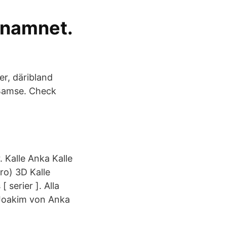
r namnet.
r, däribland
 Bamse. Check
 Kalle Anka Kalle
tro) 3D Kalle
serier ]. Alla
 Joakim von Anka