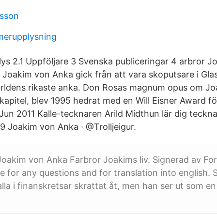
nsson
merupplysning
ys 2.1 Uppföljare 3 Svenska publiceringar 4 arbror Jo
r Joakim von Anka gick från att vara skoputsare i Gl
li världens rikaste anka. Don Rosas magnum opus om 
lv kapitel, blev 1995 hedrat med en Will Eisner Award f
2 Jun 2011 Kalle-tecknaren Arild Midthun lär dig teck
9 Joakim von Anka · @Trolljeigur.
Joakim von Anka Farbror Joakims liv. Signerad av For
e for any questions and for translation into english.
lla i finanskretsar skrattat åt, men han ser ut som en