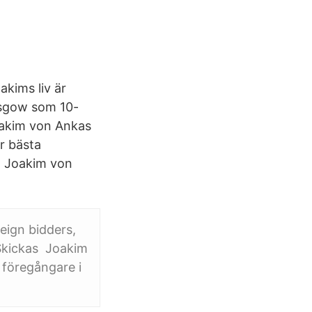
akims liv är
asgow som 10-
Joakim von Ankas
ör bästa
na Joakim von
eign bidders,
 Skickas Joakim
 föregångare i