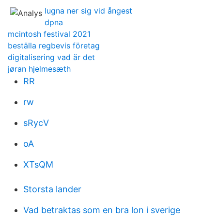
lugna ner sig vid ångest
dpna
mcintosh festival 2021
beställa regbevis företag
digitalisering vad är det
jøran hjelmesæth
RR
rw
sRycV
oA
XTsQM
Storsta lander
Vad betraktas som en bra lon i sverige