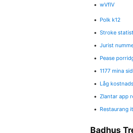
wVflV
Polk k12
Stroke statis
Jurist numm
Pease porrid
1177 mina sid
Låg kostnads
Zlantar app 
Restaurang it
Badhus Tre