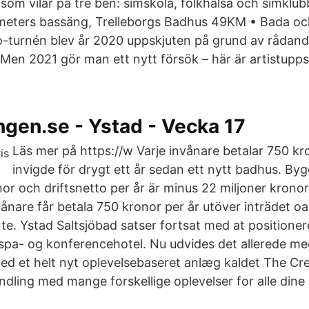
om vilar på tre ben: simskola, folkhälsa och simklu
 meters bassäng, Trelleborgs Badhus 49KM • Bada o
o-turnén blev år 2020 uppskjuten på grund av rådan
Men 2021 gör man ett nytt försök – här är artistupps
ngen.se - Ystad - Vecka 17
Läs mer på https://w Varje invånare betalar 750 kr
invigde för drygt ett år sedan ett nytt badhus. By
or och driftsnetto per år är minus 22 miljoner kronor
nare får betala 750 kronor per år utöver inträdet o
nte. Ystad Saltsjöbad satser fortsat med at positione
spa- og konferencehotel. Nu udvides det allerede m
ed et helt nyt oplevelsebaseret anlæg kaldet The Cr
dling med mange forskellige oplevelser for alle dine 