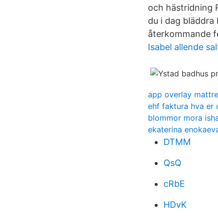
och hästridning 
du i dag bläddra 
återkommande fest
Isabel allende sa
app overlay mattr
ehf faktura hva er 
blommor mora isha
ekaterina enokaev
DTMM
QsQ
cRbE
HDvK