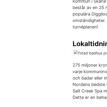
kommun i Skåne s
består av en 25
populära Diggilo
omständigheter. 
turnéplanen!
Lokaltidni
275 miljoner kron
varje kommuninvå
och badar eller i
Nordens bedste 
Salt Creek Spa m
Dette er en behan