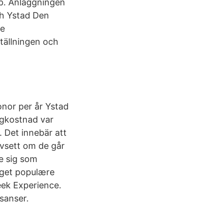
bb. Anläggningen
ch Ystad Den
de
tällningen och
onor per år Ystad
ggkostnad var
. Det innebär att
avsett om de går
re sig som
eget populære
eek Experience.
sanser.