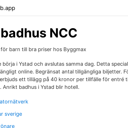
eb.app
 badhus NCC
för barn till bra priser hos Byggmax
börja i Ystad och avslutas samma dag. Detta specia
gängligt online. Begränsat antal tillgängliga biljetter.
rbjuds ett tillägg på 40 kronor per tillfälle för entré ti
 Anrikt badhus i Ystad blir hotell.
atornätverk
r sverige
rönare