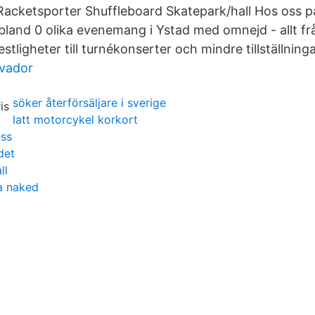
Racketsporter Shuffleboard Skatepark/hall Hos oss 
bland 0 olika evenemang i Ystad med omnejd - allt fr
ligheter till turnékonserter och mindre tillställninga
lvador
söker återförsäljare i sverige
latt motorcykel korkort
ess
det
ll
a naked