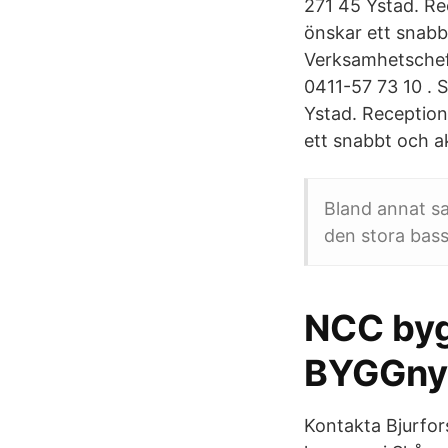
271 45 Ystad. R
önskar ett snabbt
Verksamhetschef
0411-57 73 10 . 
Ystad. Receptio
ett snabbt och ak
Bland annat s
den stora bas
NCC byg
BYGGny
Kontakta Bjurfor