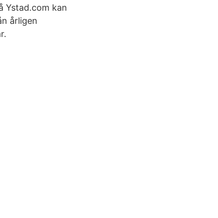
på Ystad.com kan
ån årligen
r.