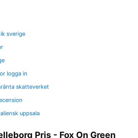
tik sverige
er
ge
or logga in
ränta skatteverket
recension
aliensk uppsala
lleborg Pris - Fox On Green