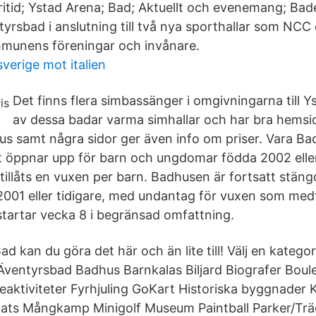
itid; Ystad Arena; Bad; Aktuellt och evenemang; Bade
tyrsbad i anslutning till två nya sporthallar som NCC
kommunens föreningar och invånare.
sverige mot italien
Det finns flera simbassänger i omgivningarna till 
av dessa badar varma simhallar och har bra hemsi
us samt några sidor ger även info om priser. Vara B
 öppnar upp för barn och ungdomar födda 2002 eller
tillåts en vuxen per barn. Badhusen är fortsatt stäng
001 eller tidigare, med undantag för vuxen som medf
 startar vecka 8 i begränsad omfattning.
d kan du göra det här och än lite till! Välj en katego
2 Äventyrsbad Badhus Barnkalas Biljard Biografer Boul
eaktiviteter Fyrhjuling GoKart Historiska byggnader 
plats Mångkamp Minigolf Museum Paintball Parker/Tr