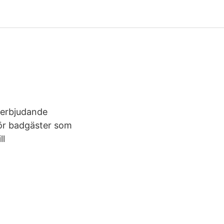
lerbjudande
 För badgäster som
ll