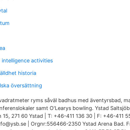
tal
atum
kea
intelligence activities
lldhet historia
lska översättning
kvadratmeter ryms såväl badhus med äventyrsbad, 
onferenslokaler samt O'Learys bowling. Ystad Saltsjö
 15, 271 60 Ystad | T: +46-411 136 30 | F: +46-411 
 info@ysb.se | Orgnr:556466-2350 Ystad Arena Bad. 