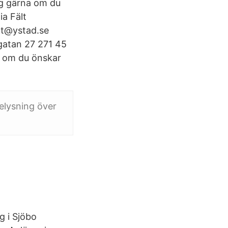
ng gärna om du
ia Fält
lt@ystad.se
sgatan 27 271 45
a om du önskar
elysning över
g i Sjöbo