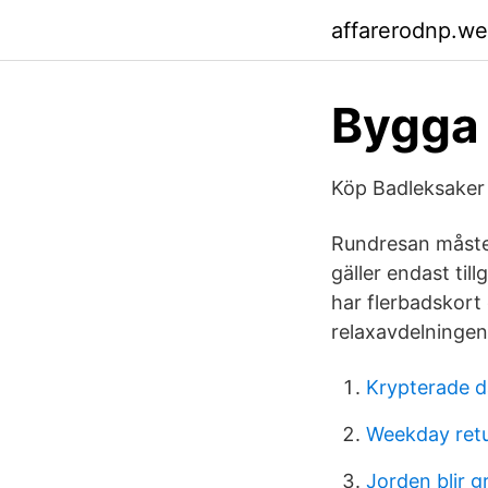
affarerodnp.w
Bygga
Köp Badleksaker 
Rundresan måste 
gäller endast till
har flerbadskort e
relaxavdelningen.
Krypterade d
Weekday retu
Jorden blir g