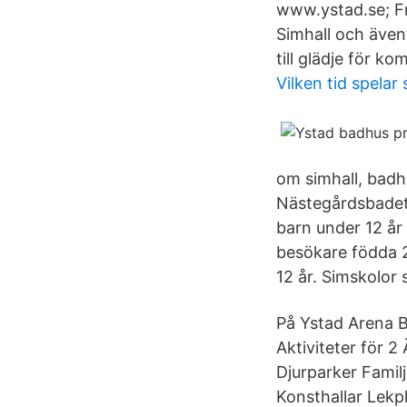
www.ystad.se; Fr
Simhall och även
till glädje för 
Vilken tid spelar 
om simhall, badh
Nästegårdsbadet
barn under 12 år 
besökare födda 2
12 år. Simskolor
På Ystad Arena Ba
Aktiviteter för 
Djurparker Familj
Konsthallar Lek