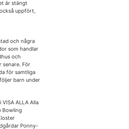
t är stängt
 också uppfört,
Ystad och några
dor som handlar
adhus och
 senare. För
da för samtliga
öljer barn under
ri VISA ALLA Alla
e Bowling
Kloster
ädgårdar Ponny-