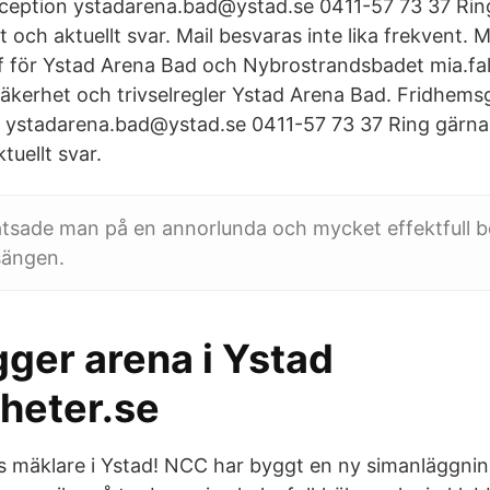
eception ystadarena.bad@ystad.se 0411-57 73 37 Ri
 och aktuellt svar. Mail besvaras inte lika frekvent. M
 för Ystad Arena Bad och Nybrostrandsbadet mia.fa
Säkerhet och trivselregler Ystad Arena Bad. Fridhem
n ystadarena.bad@ystad.se 0411-57 73 37 Ring gärn
tuellt svar.
atsade man på en annorlunda och mycket effektfull b
sängen.
ger arena i Ystad
heter.se
s mäklare i Ystad! NCC har byggt en ny simanläggnin