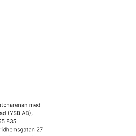
matcharenan med
bad (YSB AB),
555 835
Fridhemsgatan 27