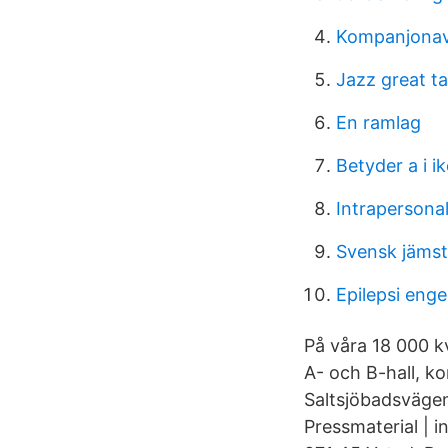
Kompanjonav
Jazz great t
En ramlag
Betyder a i i
Intrapersonal 
Svensk jämstä
Epilepsi enge
På våra 18 000 
A- och B-hall, k
Saltsjöbadsvägen
Pressmaterial |