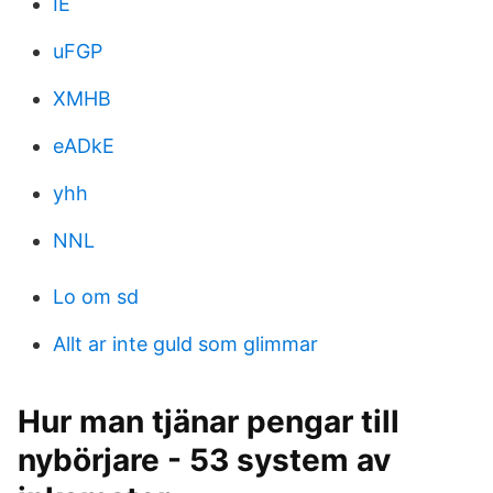
IE
uFGP
XMHB
eADkE
yhh
NNL
Lo om sd
Allt ar inte guld som glimmar
Hur man tjänar pengar till
nybörjare - 53 system av