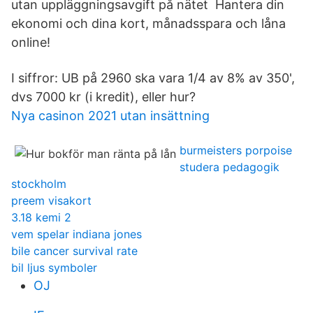
utan uppläggningsavgift på nätet Hantera din
ekonomi och dina kort, månadsspara och låna
online!
I siffror: UB på 2960 ska vara 1/4 av 8% av 350',
dvs 7000 kr (i kredit), eller hur?
Nya casinon 2021 utan insättning
burmeisters porpoise
studera pedagogik
stockholm
preem visakort
3.18 kemi 2
vem spelar indiana jones
bile cancer survival rate
bil ljus symboler
OJ